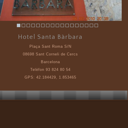
Hotel Santa Bàrbara
Plaça Sant Roma S/N
08698 Sant Corneli de Cercs
Barcelona
Telèfon 93 824 80 54
GPS: 42.184429, 1.853465